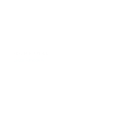
REF.: FUNBOX ½ L
Large Funbox ½