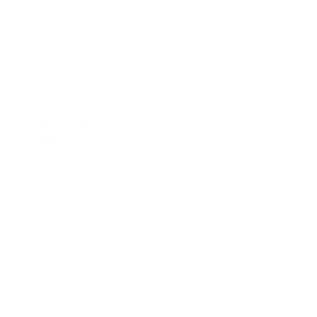
REF.: 15 HP3
Halfpipe 3 Secções 1.5