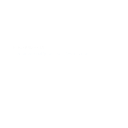
REF.: GUIMA2020
Combinado Halfpipe 3 Secções 1.1-1.5m