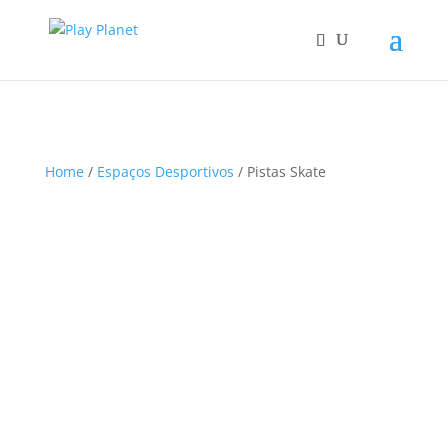
Home
/
Espaços Desportivos
/ Pistas Skate
S
Sort content
o
r
t