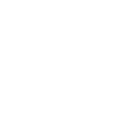
REF.: 15 HPSPINE
Halfpipe Spine 1.5