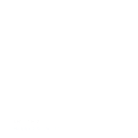
REF.: 11 HP2
Halfpipe 2 Secções 1.1