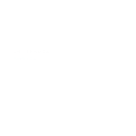
REF.: FUNBOX 0.4
FunBox 0.4