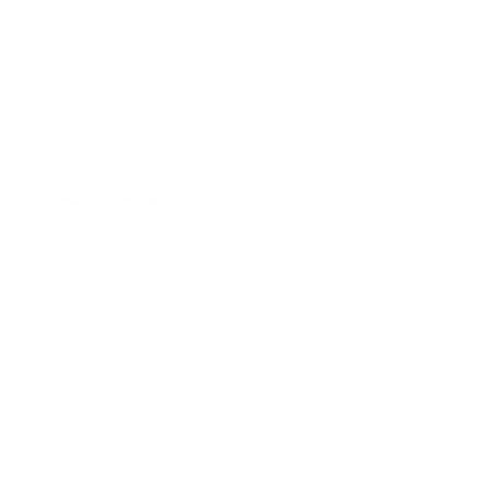
REF.: OLLIEBOX 1
Olliebox 1