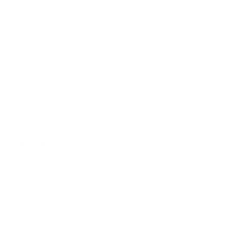
REF.: FUNBOX ½ 0,4
Funbox ½ 0.4