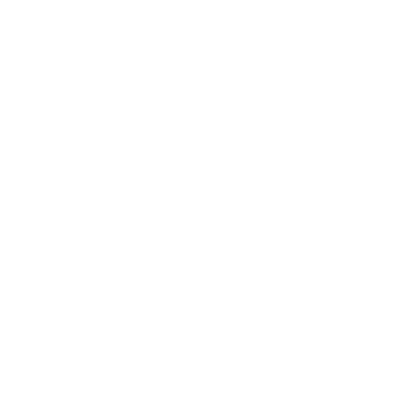
REF.: 11 HP3
Halfpipe 3 Secções 1.1