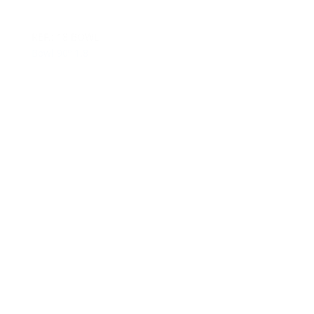
REF.: 18 BOWL
Bowl 90º 1.8