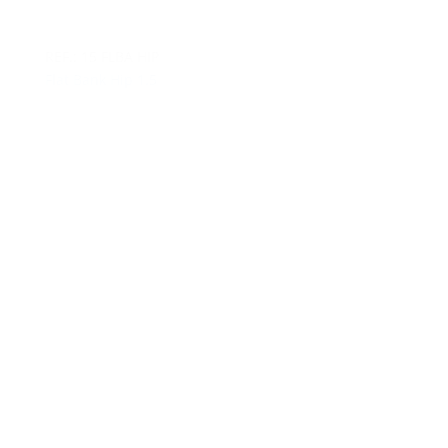
REF.: 15 FLBA HIP
Flat Bank Hip 1.5