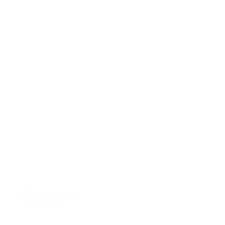
REF.: ½ PYRAMID
½ Pyramid