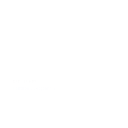
REF.: 18 HP3
Halfpipe 3 Secções 1.8