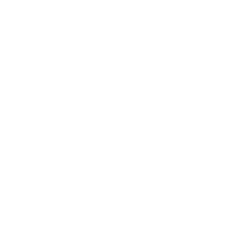
REF.: FUNBOX L
Large Funbox