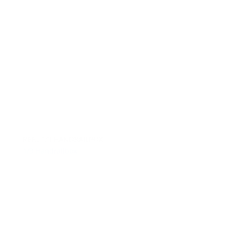
REF.: 1/3 HANDRAILBOX
1/3 Handrailbox