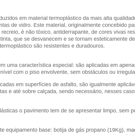
zidos em material termoplástico da mais alta qualidade
tas de vidro. Este material, originalmente concebido p
recreio, é não tóxico, antiderrapante, de cores vivas r
 tinta, que se desvanecem e se tornam esteticamente d
termoplástico são resistentes e duradouros.
êm uma característica especial: são aplicadas em apen
 nível com o piso envolvente, sem obstáculos ou irregul
cadas em superfícies de asfalto, são igualmente aplicáv
tas e até sobre calçada, sendo necessário, nesses caso
ásticas o pavimento tem de se apresentar limpo, sem p
nte equipamento base: botija de gás propano (19Kg), ma