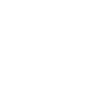
REF.: PAGS 200 FIRST
Arena de Jogos AE200 First