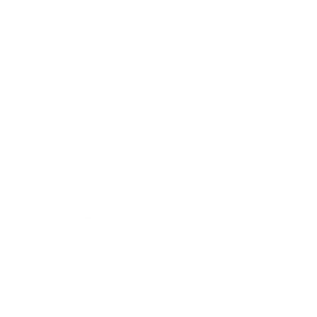
REF.: J22204A
Arena Inclusiva 20×10 H2