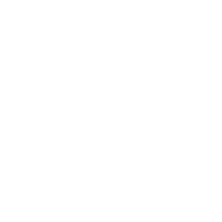
REF.: J22201A