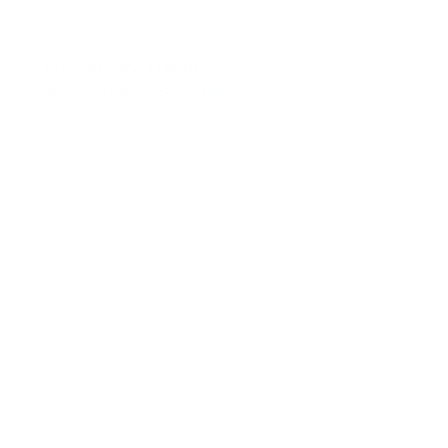
REF.: PAGS 450 CLASSIC
Arena de Jogos AE450 Classic