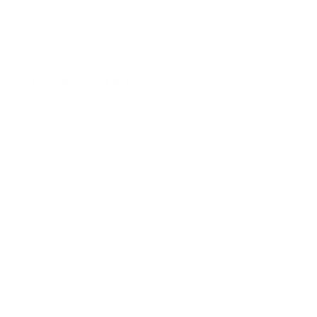
REF.: PAGS 150 FIRST
Arena de Jogos AE150 First