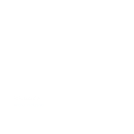
REF.: J22227A
Arena Inclusiva