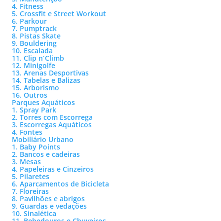
4. Fitness
5. Crossfit e Street Workout
6. Parkour
7. Pumptrack
8. Pistas Skate
9. Bouldering
10. Escalada
11. Clip n´Climb
12. Minigolfe
13. Arenas Desportivas
14. Tabelas e Balizas
15. Arborismo
16. Outros
Parques Aquáticos
1. Spray Park
2. Torres com Escorrega
3. Escorregas Aquáticos
4. Fontes
Mobiliário Urbano
1. Baby Points
2. Bancos e cadeiras
3. Mesas
4. Papeleiras e Cinzeiros
5. Pilaretes
6. Aparcamentos de Bicicleta
7. Floreiras
8. Pavilhões e abrigos
9. Guardas e vedações
10. Sinalética
11. Bebedouros e Chuveiros