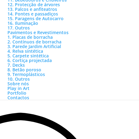
12. Protecção de árvores
13. Palcos e anfiteatros
14. Pontes e passadiços
15. Paragens de Autocarro
16. Iluminação
17. Outros
Pavimentos e Revestimentos
1. Placas de borracha
2. Contínuos de borracha
3. Parede Jardim Artificial
4. Relva sintética
5. Carpete sintética
6. Cortiça projectada
7. Decks
8. Betão poroso
9. Termoplásticos
10. Outros
Sobre nós
Play in Art
Portfolio
Contactos