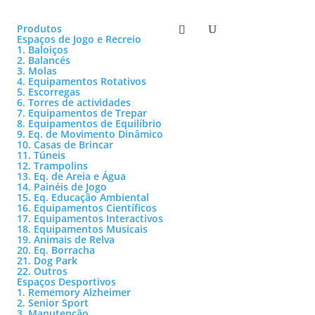
Produtos
Espaços de Jogo e Recreio
1. Baloiços
2. Balancés
3. Molas
4. Equipamentos Rotativos
5. Escorregas
6. Torres de actividades
7. Equipamentos de Trepar
8. Equipamentos de Equilíbrio
9. Eq. de Movimento Dinâmico
10. Casas de Brincar
11. Túneis
12. Trampolins
13. Eq. de Areia e Água
14. Painéis de Jogo
15. Eq. Educação Ambiental
16. Equipamentos Científicos
17. Equipamentos Interactivos
18. Equipamentos Musicais
19. Animais de Relva
20. Eq. Borracha
21. Dog Park
22. Outros
Espaços Desportivos
1. Rememory Alzheimer
2. Senior Sport
3. Manutenção