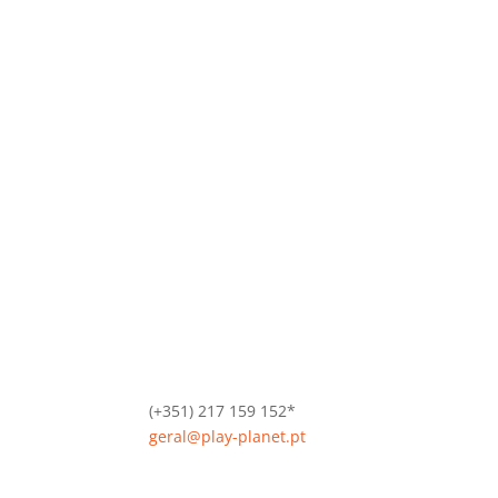
(+351) 217 159 152*
geral@play-planet.pt
*Chamada para a rede fixa nacional.