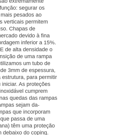
 são extremamente
unção: se­gurar os
s mais pesados ao
s verticais permitem
sso. Chapas de
ercado devido à fina
rdagem inferior a 15%.
E de alta densidade o
ansição de uma rampa
utilizamos um tubo de
e de 3mm de espessura,
strutura, para permitir
iniciar. As proteções
inoxidável cumprem
s nas quedas das rampas
rampas sejam da­
ampas que incorporam
a que passa de uma
plana) têm uma proteção
 debaixo do coping.