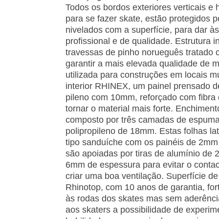
Todos os bordos exteriores verticais e 
para se fazer skate, estão protegidos p
nivelados com a superfície, para dar às
profissional e de qualidade. Estrutura 
travessas de pinho norueguês tratado
ga­rantir a mais elevada qualidade de
utilizada para construções em locais 
interior RHINEX, um painel prensado d
pileno com 10mm, reforçado com fibra 
tornar o material mais forte. Enchimento
composto por três camadas de espu­ma 
polipropileno de 18mm. Estas folhas la
tipo sanduíche com os painéis de 2mm
são apoiadas por tiras de alumínio d
6mm de espessura para evitar o contac
criar uma boa ventilação. Superfície d
Rhinotop, com 10 anos de garantia, for
às rodas dos skates mas sem aderência
aos ska­ters a possibilidade de experi