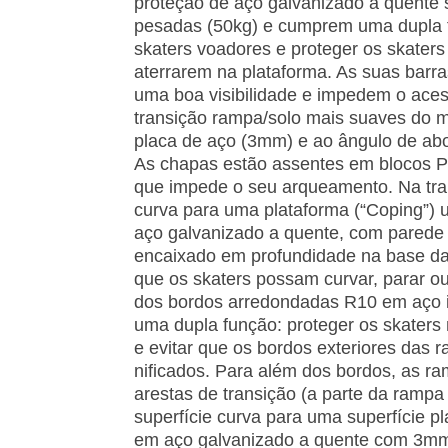
proteção de aço galvanizado a quente
pesadas (50kg) e cumprem uma dupla f
skaters voadores e proteger os skater
aterrarem na plataforma. As suas barra
uma boa visibilidade e impedem o ace
transição rampa/solo mais suaves do m
placa de aço (3mm) e ao ângulo de abo
As chapas estão assentes em blocos P
que impede o seu arqueamento. Na tr
curva para uma plataforma (“Coping”) 
aço galvanizado a quente, com pared
encaixado em profundidade na base da e
que os skaters possam curvar, parar ou 
dos bordos arredondadas R10 em aço 
uma dupla função: proteger os skater
e evitar que os bordos exteriores das 
nificados. Para além dos bordos, as r
arestas de transição (a parte da ramp
superfície curva para uma superfície 
em aço galvanizado a quente com 3mm