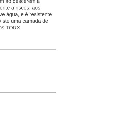
em ao descerem a
ente a riscos, aos
e água, e é resistente
 existe uma camada de
sos TORX.