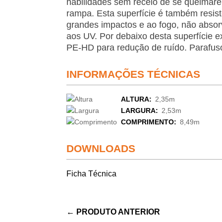
habilidades sem receio de se queimar
rampa. Esta superfície é também resist
grandes impactos e ao fogo, não absorv
aos UV. Por debaixo desta super­fície
PE-HD para redução de ruído. Parafu
INFORMAÇÕES TÉCNICAS
ALTURA:
2,35m
LARGURA:
2,53m
COMPRIMENTO:
8,49m
DOWNLOADS
Ficha Técnica
←
PRODUTO ANTERIOR