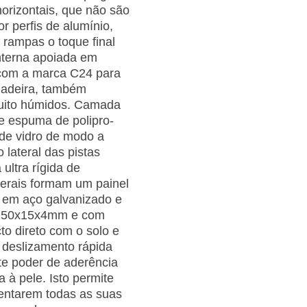
horizontais, que não são
or perfis de alumínio,
 rampas o toque final
interna apoiada em
 com a marca C24 para
 madeira, também
muito húmidos. Camada
e espuma de polipro­
de vidro de modo a
 lateral das pistas
ultra rígida de
terais for­mam um painel
 em aço galvanizado e
e 250x15x4mm e com
to direto com o solo e
e deslizamento rápida
te poder de aderência
 à pele. Isto permite
mentarem todas as suas