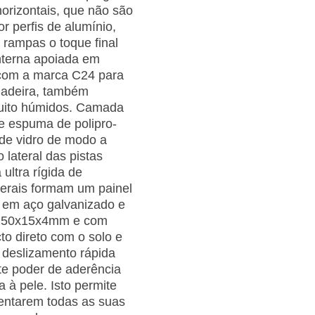
horizontais, que não são
or perfis de alumínio,
 rampas o toque final
interna apoiada em
 com a marca C24 para
 madeira, também
muito húmidos. Camada
e espuma de polipro­
de vidro de modo a
 lateral das pistas
ultra rígida de
terais for­mam um painel
 em aço galvanizado e
e 250x15x4mm e com
to direto com o solo e
e deslizamento rápida
te poder de aderência
 à pele. Isto permite
mentarem todas as suas