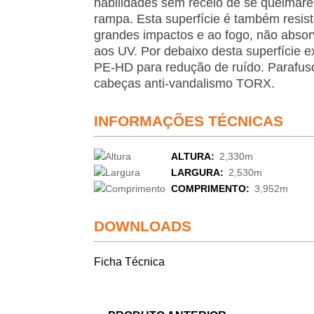
habilidades sem receio de se queimar
rampa. Esta superfície é também resist
grandes impactos e ao fogo, não absorv
aos UV. Por debaixo desta super­fície
PE-HD para redução de ruído. Parafus
cabeças anti-vandalismo TORX.
INFORMAÇÕES TÉCNICAS
ALTURA:
2,330m
LARGURA:
2,530m
COMPRIMENTO:
3,952m
DOWNLOADS
Ficha Técnica