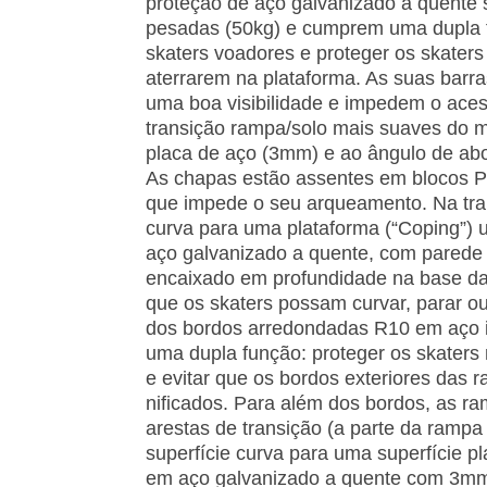
proteção de aço galvanizado a quente
pesadas (50kg) e cumprem uma dupla f
skaters voadores e proteger os skater
aterrarem na plataforma. As suas barra
uma boa visibilidade e impedem o ace
transição rampa/solo mais suaves do m
placa de aço (3mm) e ao ângulo de abo
As chapas estão assentes em blocos P
que impede o seu arqueamento. Na tr
curva para uma plataforma (“Coping”) 
aço galvanizado a quente, com pared
encaixado em profundidade na base da e
que os skaters possam curvar, parar ou 
dos bordos arredondadas R10 em aço 
uma dupla função: proteger os skater
e evitar que os bordos exteriores das 
nificados. Para além dos bordos, as r
arestas de transição (a parte da ramp
superfície curva para uma superfície 
em aço galvanizado a quente com 3mm