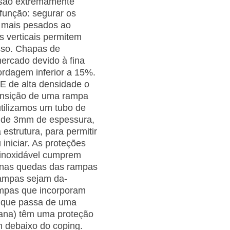
 são extremamente
unção: se­gurar os
s mais pesados ao
s verticais permitem
sso. Chapas de
ercado devido à fina
rdagem inferior a 15%.
E de alta densidade o
ansição de uma rampa
utilizamos um tubo de
e de 3mm de espessura,
strutura, para permitir
iniciar. As proteções
inoxidável cumprem
s nas quedas das rampas
rampas sejam da­
ampas que incorporam
a que passa de uma
plana) têm uma proteção
 debaixo do coping.