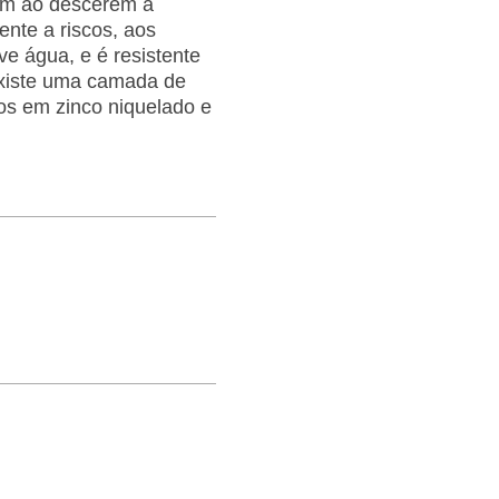
em ao descerem a
ente a riscos, aos
e água, e é resistente
 existe uma camada de
os em zinco niquelado e