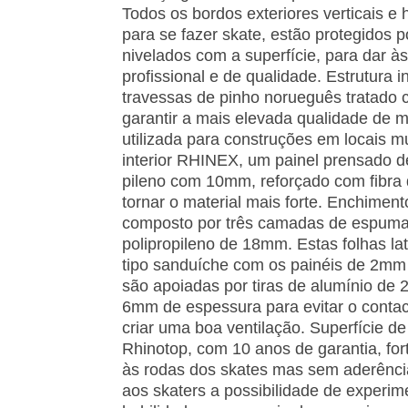
Todos os bordos exteriores verticais e 
para se fazer skate, estão protegidos p
nivelados com a superfície, para dar às
profissional e de qualidade. Estrutura 
travessas de pinho norueguês tratado
ga­rantir a mais elevada qualidade de
utilizada para construções em locais 
interior RHINEX, um painel prensado d
pileno com 10mm, reforçado com fibra 
tornar o material mais forte. Enchimento
composto por três camadas de espu­ma 
polipropileno de 18mm. Estas folhas la
tipo sanduíche com os painéis de 2mm
são apoiadas por tiras de alumínio d
6mm de espessura para evitar o contac
criar uma boa ventilação. Superfície d
Rhinotop, com 10 anos de garantia, for
às rodas dos skates mas sem aderência
aos ska­ters a possibilidade de experi