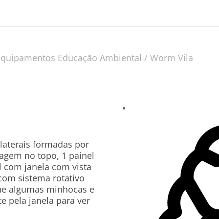
Equipamentos Educação Ambiental
/ Worm Vila
laterais formadas por
lagem no topo, 1 painel
al com janela com vista
com sistema rotativo
ue algumas minhocas e
te pela janela para ver