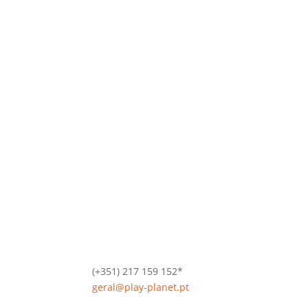
(+351) 217 159 152*
geral@play-planet.pt
*Chamada para a rede fixa nacional.