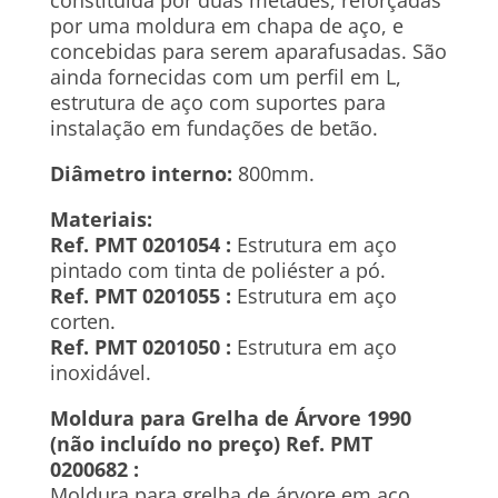
constituída por duas metades, reforçadas
por uma moldura em chapa de aço, e
concebidas para serem aparafusadas. São
ainda fornecidas com um perfil em L,
estrutura de aço com suportes para
instalação em fundações de betão.
Diâmetro interno:
800mm.
Materiais:
Ref. PMT 0201054 :
Estrutura em aço
pintado com tinta de poliéster a pó.
Ref. PMT 0201055 :
Estrutura em aço
corten.
Ref. PMT 0201050 :
Estrutura em aço
inoxidável.
Moldura para Grelha de Árvore 1990
(não incluído no preço) Ref. PMT
0200682 :
Moldura para grelha de árvore em aço