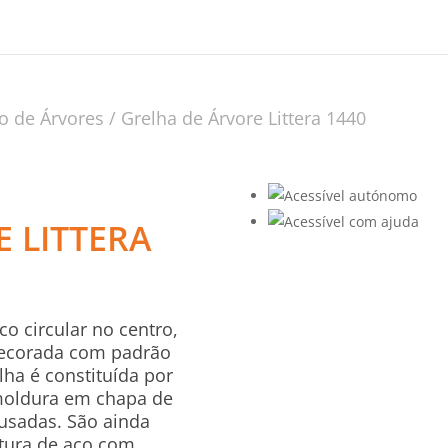
o de Árvores
/ Grelha de Árvore Littera 1440
 LITTERA
o circular no centro,
 decorada com padrão
lha é constituída por
moldura em chapa de
usadas. São ainda
utura de aço com