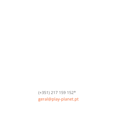
(+351) 217 159 152*
geral@play-planet.pt
*Chamada para a rede fixa nacional.