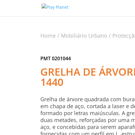
Home
/
Mobiliário Urbano
/
Protecçã
PMT 0201044
GRELHA DE ÁRVORE
1440
Grelha de árvore quadrada com burac
em chapa de aço, cortada a laser e
formado por letras maiúsculas. A gre
duas metades, reforçadas por uma 
aço, e concebidas para serem aparaf
fornecidas com um perfil em L, estr