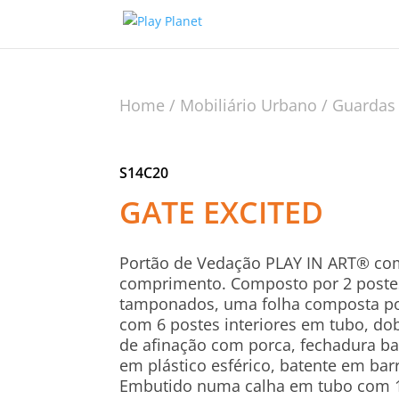
Home
/
Mobiliário Urbano
/
Guardas
S14C20
GATE EXCITED
Portão de Vedação PLAY IN ART® co
comprimento. Composto por 2 poste
tamponados, uma folha composta p
com 6 postes interiores em tubo, do
de afinação com porca, fechadura b
em plástico esférico, batente em ba
Embutido numa calha em tubo com 