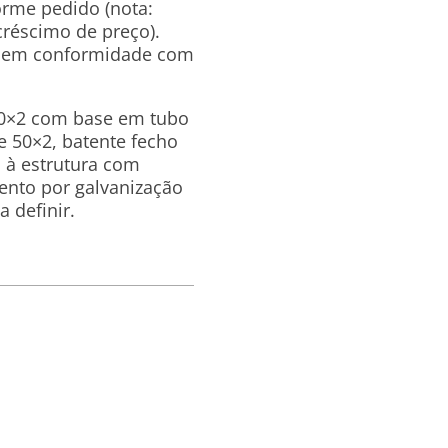
orme pedido (nota:
créscimo de preço).
o, em conformidade com
80×2 com base em tubo
 50×2, batente fecho
 à estrutura com
ento por galvanização
 definir.