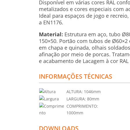
Disponível em várias cores RAL conf
metalizados e cores especiais com a
Ideal para espaços de jogo e recrei
a EN1176.
Material:
Estrutura em aço, tubo Ø
150×50. Portão com tubos de Ø60×2 e
em chapa e quinada, olhais soldados
afinação por meio de porcas. Tratam
e acabamento de Lacagem à cor RAL a
INFORMAÇÕES TÉCNICAS
ALTURA:
1046mm
LARGURA:
80mm
COMPRIMENTO:
1000mm
DOWNLOADS