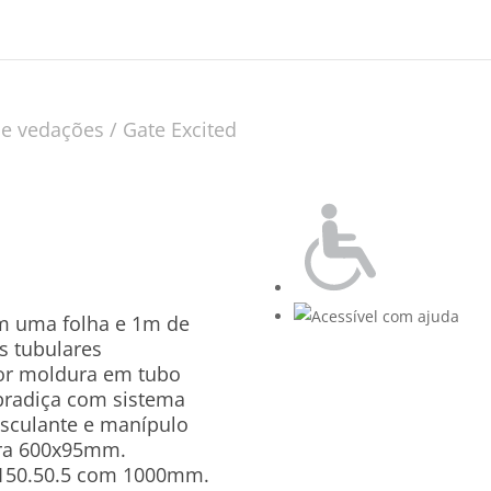
 e vedações
/ Gate Excited
m uma folha e 1m de
s tubulares
or moldura em tubo
bradiça com sistema
asculante e manípulo
rra 600x95mm.
150.50.5 com 1000mm.