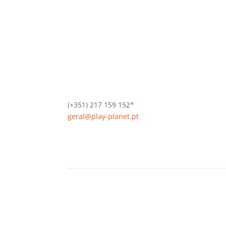
(+351) 217 159 152*
geral@play-planet.pt
*Chamada para a rede fixa nacional.