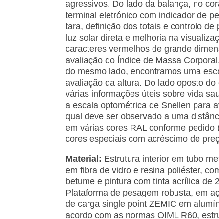
agressivos. Do lado da balança, no c
terminal eletrónico com indicador de p
tara, definição dos totais e controlo d
luz solar direta e melhoria na visualiz
caracteres vermelhos de grande dimen
avaliação do Índice de Massa Corporal.
do mesmo lado, encontramos uma esca
avaliação da altura. Do lado oposto d
várias informações úteis sobre vida s
a escala optométrica de Snellen para a
qual deve ser observado a uma distânc
em várias cores RAL conforme pedido (
cores especiais com acréscimo de preç
Material:
Estrutura interior em tubo met
em fibra de vidro e resina poliéster, 
betume e pintura com tinta acrílica de
Plataforma de pesagem robusta, em aç
de carga single point ZEMIC em alumín
acordo com as normas OIML R60, estr