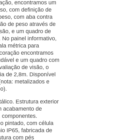
oração, encontramos um
eso, com definição de
e peso, com aba contra
ação de peso através de
são, e um quadro de
 No painel informativo,
la métrica para
o coração encontramos
audável e um quadro com
valiação de visão, o
ia de 2,8m. Disponível
nota: metalizados e
o).
álico. Estrutura exterior
com acabamento de
 2 componentes.
o pintado, com célula
io IP65, fabricada de
utura com pés