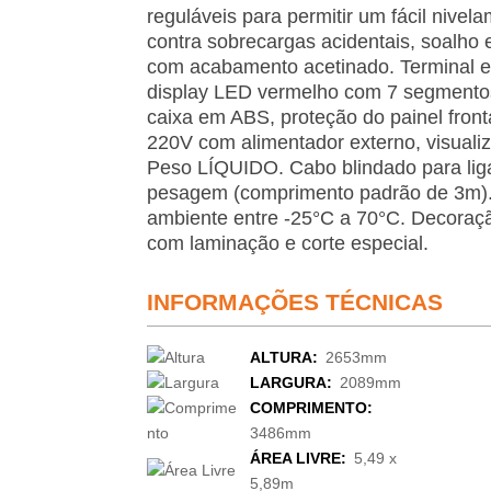
reguláveis para permitir um fácil nive
contra sobrecargas acidentais, soalho 
com acabamento acetinado. Terminal e
display LED vermelho com 7 segmentos
caixa em ABS, proteção do painel front
220V com alimentador externo, visual
Peso LÍQUIDO. Cabo blindado para lig
pesagem (comprimento padrão de 3m).
ambiente entre -25°C a 70°C. Decoraç
com laminação e corte especial.
INFORMAÇÕES TÉCNICAS
ALTURA:
2653mm
LARGURA:
2089mm
COMPRIMENTO:
3486mm
ÁREA LIVRE:
5,49 x
5,89m