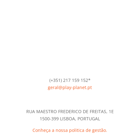
(+351) 217 159 152*
geral@play-planet.pt
*Chamada para a rede fixa nacional.
RUA MAESTRO FREDERICO DE FREITAS, 1E
1500-399 LISBOA, PORTUGAL
Conheça a nossa politica de gestão.