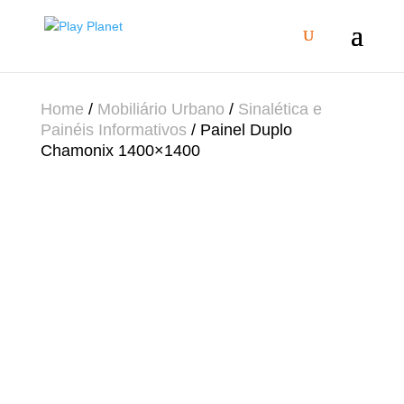
Home
/
Mobiliário Urbano
/
Sinalética e
Painéis Informativos
/ Painel Duplo
Chamonix 1400×1400