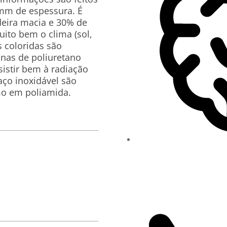
mm de espessura. É
deira macia e 30% de
ito bem o clima (sol,
s coloridas são
inas de poliuretano
esistir bem à radiação
 aço inoxidável são
mo em poliamida.