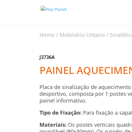
Home
/
Mobiliário Urbano
/
Sinaléti
J3736A
PAINEL AQUECIME
Placa de sinalização de aquecimento
desportivo, composta por 1 postes ve
painel informativo.
Tipo de Fixação:
Para fixação a sapa
Materiais:
Os postes verticais quadr
inoxidável (80x40mm). Os painéis de