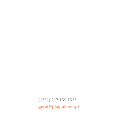
(+351) 217 159 152*
geral@play-planet.pt
*Chamada para a rede fixa nacional.