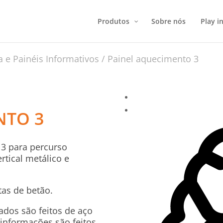
Produtos
Sobre nós
Play in
ca e Painéis Informativos
/ Painel aquecimento 3
NTO 3
 3 para percurso
rtical metálico e
tas de betão.
ados são feitos de aço
 informações são feitos