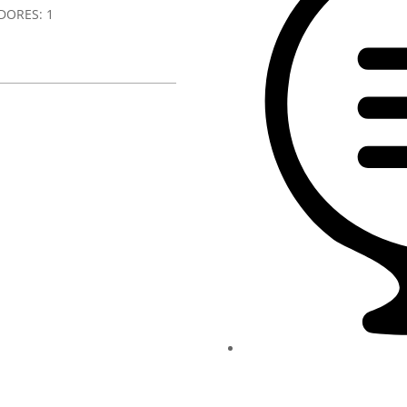
DORES:
1