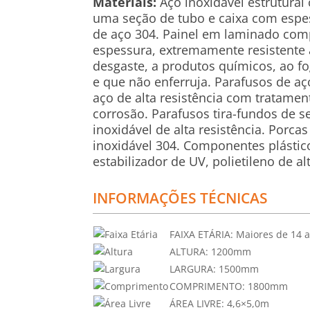
Materiais:
Aço inoxidável estrutural 
uma seção de tubo e caixa com esp
de aço 304. Painel em laminado co
espessura, extremamente resistente
desgaste, a produtos químicos, ao f
e que não enferruja. Parafusos de aç
aço de alta resistência com tratament
corrosão. Parafusos tira-fundos de 
inoxidável de alta resistência. Porca
inoxidável 304. Componentes plásti
estabilizador de UV, polietileno de a
INFORMAÇÕES TÉCNICAS
FAIXA ETÁRIA:
Maiores de 14 
ALTURA:
1200mm
LARGURA:
1500mm
COMPRIMENTO:
1800mm
ÁREA LIVRE:
4,6×5,0m