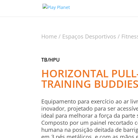
Home
/
Espaços Desportivos
/
Fitnes
TB/HPU
HORIZONTAL PULL
TRAINING BUDDIE
Equipamento para exercício ao ar liv
inovador, projetado para ser acessíve
ideal para melhorar a força da parte
Composto por um painel recortado co
humana na posição deitada de barri
em 3 pés metálicos, e com as mãos 