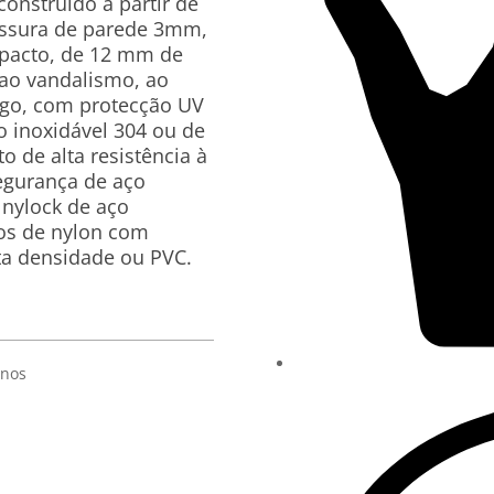
construído a partir de
essura de parede 3mm,
mpacto, de 12 mm de
 ao vandalismo, ao
ogo, com protecção UV
o inoxidável 304 ou de
o de alta resistência à
segurança de aço
s nylock de aço
cos de nylon com
lta densidade ou PVC.
anos