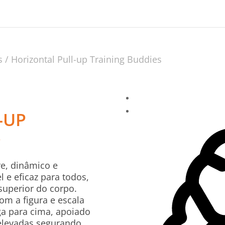
s
/ Horizontal Pull-up Training Buddies
-UP
S
re, dinâmico e
l e eficaz para todos,
 superior do corpo.
m a figura e escala
ga para cima, apoiado
elevadas segurando