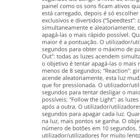
painel como os sons ficam ativos 
está carregado, depois é só escolhe
exclusivos e divertidos (“Speedtest”
simultaneamente e aleatoriamente, o 
apagá-las o mais rápido possível. Qu
maior é a pontuação. O utilizador/ut
segundos para obter o máximo de par
Out”: todas as luzes acendem simul
o objetivo é tentar apagá-las o mais
menos de 8 segundos; “Reaction”: gir
acende aleatoriamente, esta luz mud
que for pressionada. O utilizador/uti
segundos para tentar desligar o mai
possíveis; “Follow the Light”: as lu
após a outra. O utilizador/utilizado
segundos para apagar cada luz. Quan
na luz, mais pontos se ganha. O obje
número de botões em 10 segundos. 
utilizador/utilizadores for muito lent