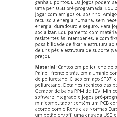
ganha 0 pontos.). Os jogos podem se
uma pen USB pré-programada. Equip
jogar com amigos ou sozinho. Amig
recurso à energia humana, sem nece
energia, duradouro e seguro. Para jog
socializar. Equipamento com matéri
resistentes às intempéries, e com fix
possibilidade de fixar a estrutura ao
de uns pés e estrutura de suporte (va
preço).
Material:
Cantos em polietileno de 
Painel, frente e trás, em alumínio 
de poliuretano. Disco em aço ST37, 
poliuretano. Detalhes técnicos das pe
Gerador de baixa RPM de 12V; Minic
software integrado e jogos pré-prog
minicomputador contém um PCB com
acordo com o Rohs e as Normas Euro
um botão on/off, uma entrada USB e