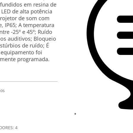
 fundidos em resina de
 LED de alta potência
Projetor de som com
e, IP65; A temperatura
tre -25º e 45º; Ruído
nos auditivos; Bloqueio
istúrbios de ruído; É
 equipamento foi
almente programada.
nos
DORES:
4