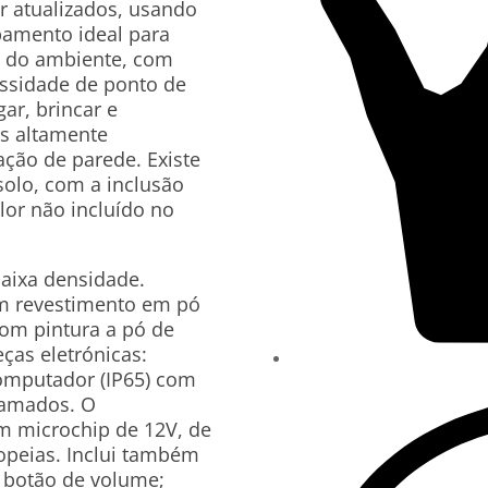
r atualizados, usando
amento ideal para
o do ambiente, com
ssidade de ponto de
ar, brincar e
as altamente
ação de parede. Existe
 solo, com a inclusão
lor não incluído no
baixa densidade.
com revestimento em pó
com pintura a pó de
ças eletrónicas:
omputador (IP65) com
ramados. O
 microchip de 12V, de
peias. Inclui também
 botão de volume;