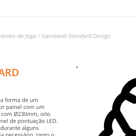
Painéis de Jogo
/ Gamewall Standard Design
ARD
na forma de um
por painel com um
o, com Ø230mm, oito
nel de pontuação LED.
 durante alguns
ia necessário, tanto o