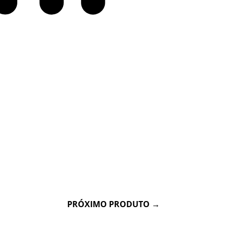
Físico, Social
Acessível autónomo
PRÓXIMO PRODUTO
→