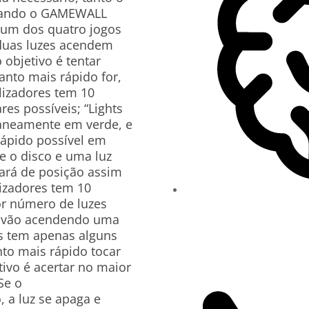
quando o GAMEWALL
r um dos quatro jogos
: duas luzes acendem
objetivo é tentar
anto mais rápido for,
ilizadores tem 10
es possíveis; “Lights
taneamente em verde, e
 rápido possível em
e o disco e uma luz
ará de posição assim
lizadores tem 10
or número de luzes
zes vão acendendo uma
res tem apenas alguns
to mais rápido tocar
tivo é acertar no maior
Se o
o, a luz se apaga e