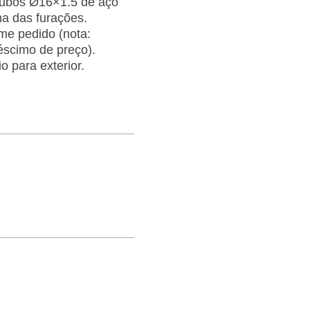
Tubos Ø16×1.5 de aço
na das furações.
me pedido (nota:
éscimo de preço).
o para exterior.