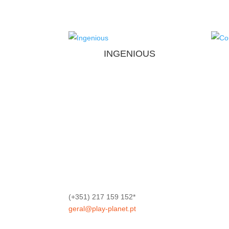
INGENIOUS
(+351) 217 159 152*
geral@play-planet.pt
*Chamada para a rede fixa nacional.