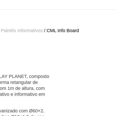
 Painéis Informativos
/ CML Info Board
 PLAY PLANET, composto
orma retangular de
 com 1m de altura, com
rativo e informativo em
lvanizado com Ø60×2.