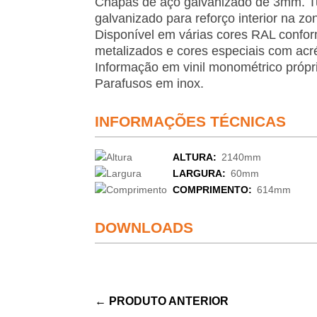
Chapas de aço galvanizado de 3mm. 
galvanizado para reforço interior na zo
Disponível em várias cores RAL confor
metalizados e cores especiais com acr
Informação em vinil monométrico própri
Parafusos em inox.
INFORMAÇÕES TÉCNICAS
ALTURA:
2140mm
LARGURA:
60mm
COMPRIMENTO:
614mm
DOWNLOADS
←
PRODUTO ANTERIOR