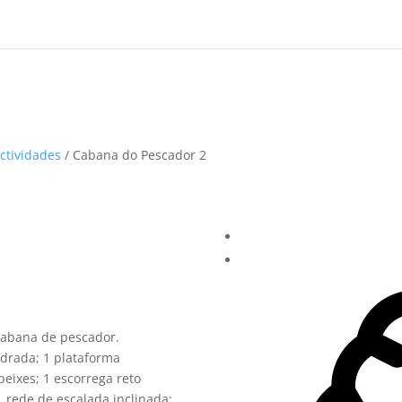
ctividades
/ Cabana do Pescador 2
cabana de pescador.
drada; 1 plataforma
eixes; 1 escorrega reto
 rede de escalada inclinada;