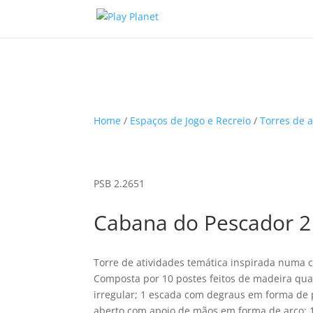
Home
/
Espaços de Jogo e Recreio
/
Torres de a
PSB 2.2651
Cabana do Pescador 2
Torre de atividades temática inspirada numa 
Composta por 10 postes feitos de madeira qua
irregular; 1 escada com degraus em forma de p
aberto com apoio de mãos em forma de arco; 1