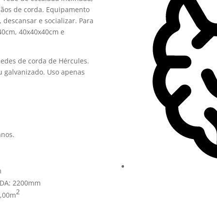
rimãos de corda. Equipamento
, descansar e socializar. Para
x40cm, 40x40x40cm e
Redes de corda de Hércules.
ou galvanizado. Uso apenas
anos.
m
DA:
2200mm
2
,00m