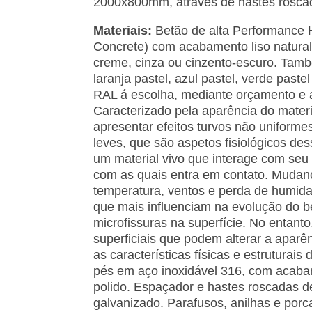
2000x800mm, através de hastes roscad
Materiais:
Betão de alta Performance
Concrete) com acabamento liso natural
creme, cinza ou cinzento-escuro. Tamb
laranja pastel, azul pastel, verde past
RAL á escolha, mediante orçamento e 
Caracterizado pela aparência do mater
apresentar efeitos turvos não uniforme
leves, que são aspetos fisiológicos des
um material vivo que interage com seu 
com as quais entra em contato. Mudan
temperatura, ventos e perda de humid
que mais influenciam na evolução do b
microfissuras na superfície. No entant
superficiais que podem alterar a aparê
as características físicas e estruturai
pés em aço inoxidável 316, com acab
polido. Espaçador e hastes roscadas d
galvanizado. Parafusos, anilhas e porc