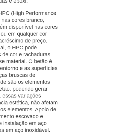
as e epóxi.
 HPC (High Performance
 nas cores branco,
ém disponível nas cores
el ou em qualquer cor
acréscimo de preço.
ial, o HPC pode
s de cor e rachaduras
se material. O betão é
entorno e as superfícies
ças bruscas de
ade são os elementos
etão, podendo gerar
o, essas variações
ncia estética, não afetam
s dos elementos. Apoio de
amento escovado e
e instalação em aço
as em aço inoxidável.