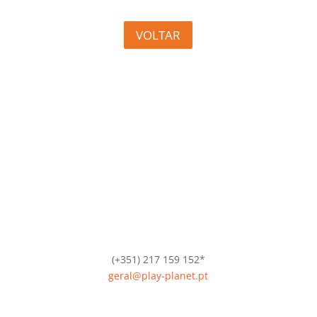
VOLTAR
(+351) 217 159 152*
geral@play-planet.pt
*Chamada para a rede fixa nacional.