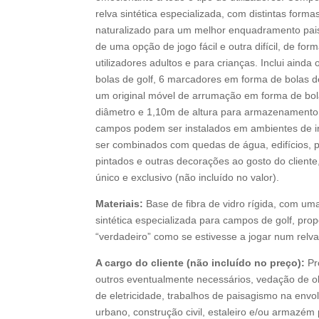
relva sintética especializada, com distintas form
naturalizado para um melhor enquadramento pais
de uma opção de jogo fácil e outra difícil, de for
utilizadores adultos e para crianças. Inclui ainda
bolas de golf, 6 marcadores em forma de bolas de
um original móvel de arrumação em forma de bol
diâmetro e 1,10m de altura para armazenamento 
campos podem ser instalados em ambientes de int
ser combinados com quedas de água, edifícios, p
pintados e outras decorações ao gosto do client
único e exclusivo (não incluído no valor).
Materiais:
Base de fibra de vidro rígida, com u
sintética especializada para campos de golf, pro
“verdadeiro” como se estivesse a jogar num relv
A cargo do cliente (não incluído no preço):
Pr
outros eventualmente necessários, vedação de o
de eletricidade, trabalhos de paisagismo na envol
urbano, construção civil, estaleiro e/ou armazém