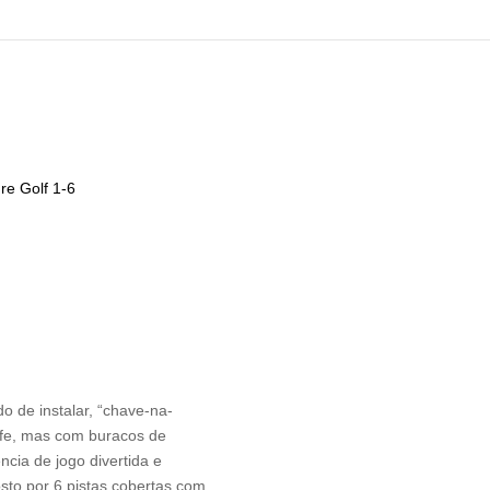
re Golf 1-6
do de instalar, “chave-na-
fe, mas com buracos de
ncia de jogo divertida e
sto por 6 pistas cobertas com