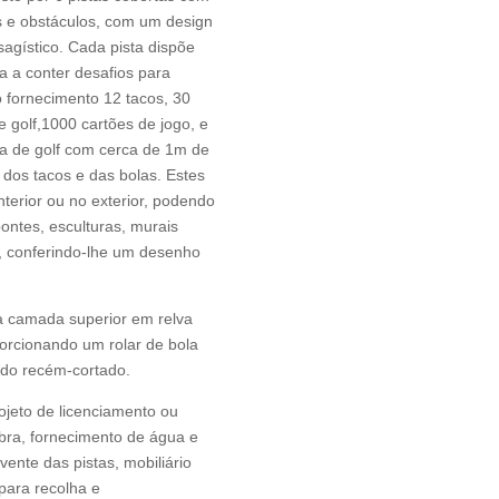
as e obstáculos, com um design
agístico. Cada pista dispõe
ma a conter desafios para
 o fornecimento 12 tacos, 30
 golf,1000 cartões de jogo, e
a de golf com cerca de 1m de
dos tacos e das bolas. Estes
erior ou no exterior, podendo
ontes, esculturas, murais
e, conferindo-lhe um desenho
ma camada superior em relva
porcionando um rolar de bola
ado recém-cortado.
ojeto de licenciamento ou
bra, fornecimento de água e
vente das pistas, mobiliário
 para recolha e