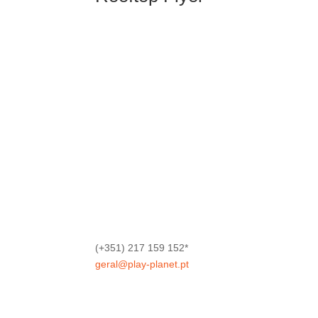
(+351) 217 159 152*
geral@play-planet.pt
*Chamada para a rede fixa nacional.