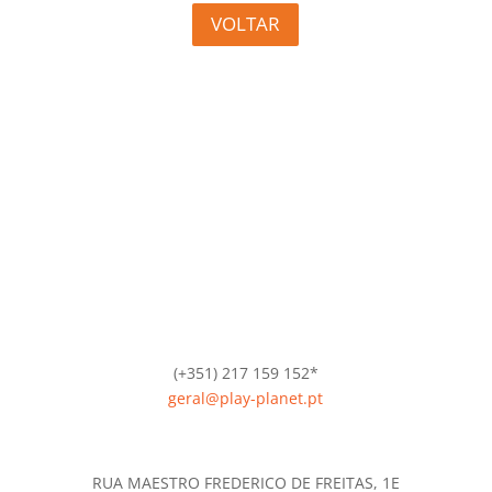
VOLTAR
(+351) 217 159 152*
geral@play-planet.pt
*Chamada para a rede fixa nacional.
RUA MAESTRO FREDERICO DE FREITAS, 1E