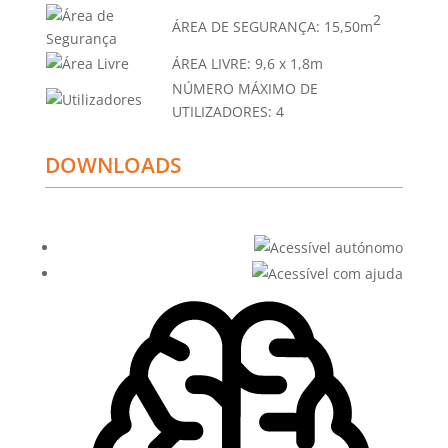
2
ÁREA DE SEGURANÇA:
15,50m
ÁREA LIVRE:
9,6 x 1,8m
NÚMERO MÁXIMO DE
UTILIZADORES:
4
DOWNLOADS